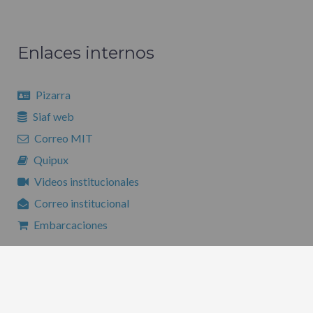
Enlaces internos
Pizarra
Siaf web
Correo MIT
Quipux
Videos institucionales
Correo institucional
Embarcaciones
Superintendencia del Terminal Petrolero de Balao de Esmeraldas - MIT | Gestión de Tecnologías de la
Información
Copyright © 2020